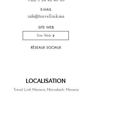
+212 5 24 42 48 80
E-MAIL
info@travellink.ma
SITE WEB
Site Web
RÉSEAUX SOCIAUX
LOCALISATION
Travel Link Morocco, Marrakesh, Morocco