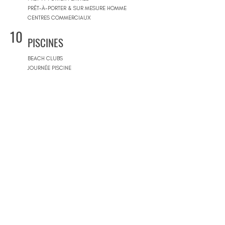
PRÊT-À-PORTER & SUR MESURE HOMME
CENTRES COMMERCIAUX
10
PISCINES
BEACH CLUBS
JOURNÉE PISCINE
11
IMMOBILIER & BTP
AGENCES IMMOBILIÈRES
ARCHITECTES
SOCIÉTÉS DE CONSTRUCTION
ARCHITECTES D'INTÉRIEUR
ARCHITECTES PAYSAGISTES
12
MAGASINS DE MOBILIERS
MAGASINS DE MOBILIER
BOUTIQUES DE REVÊTEMENTS
13
SPORT & BIEN-ÊTRE
COURS DE DANSE