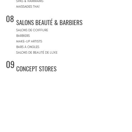
SPAS & HAMMAMS
MASSAGES THAÏ
08
SALONS BEAUTÉ & BARBIERS
SALONS DE COIFFURE
BARBIERS
MAKE-UP ARTISTS
BARS À ONGLES
SALONS DE BEAUTÉ DE LUXE
09
CONCEPT STORES
CONCEPT STORES
MARQUES DE CRÉATEURS
MAGASINS DE PRODUITS COSMÉTIQUES
PRÊT-À-PORTER FEMMES
PRÊT-À-PORTER & SUR MESURE HOMME
CENTRES COMMERCIAUX
10
PISCINES
BEACH CLUBS