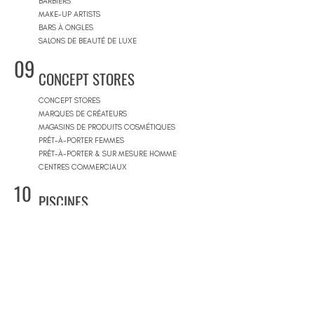
BARBIERS
MAKE-UP ARTISTS
BARS À ONGLES
SALONS DE BEAUTÉ DE LUXE
09
CONCEPT STORES
CONCEPT STORES
MARQUES DE CRÉATEURS
MAGASINS DE PRODUITS COSMÉTIQUES
PRÊT-À-PORTER FEMMES
PRÊT-À-PORTER & SUR MESURE HOMME
CENTRES COMMERCIAUX
10
PISCINES
BEACH CLUBS
JOURNÉE PISCINE
11
IMMOBILIER & BTP
AGENCES IMMOBILIÈRES
ARCHITECTES
SOCIÉTÉS DE CONSTRUCTION