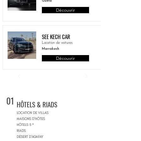
Gueliz
Découvrir
SEE KECH CAR
Location de voitures
Marrakech
Découvrir
01
HÔTELS & RIADS
LOCATION DE VILLAS
MAISONS D'HÔTES
HÔTELS 5 *
RIADS
DÉSERT D'AGAFAY