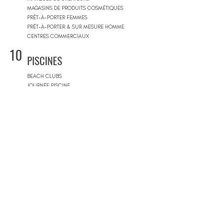
MAGASINS DE PRODUITS COSMÉTIQUES
PRÊT-À-PORTER FEMMES
PRÊT-À-PORTER & SUR MESURE HOMME
CENTRES COMMERCIAUX
10
PISCINES
BEACH CLUBS
JOURNÉE PISCINE
11
IMMOBILIER & BTP
AGENCES IMMOBILIÈRES
ARCHITECTES
SOCIÉTÉS DE CONSTRUCTION
ARCHITECTES D'INTÉRIEUR
ARCHITECTES PAYSAGISTES
12
MAGASINS DE MOBILIERS
MAGASINS DE MOBILIER
BOUTIQUES DE REVÊTEMENTS
13