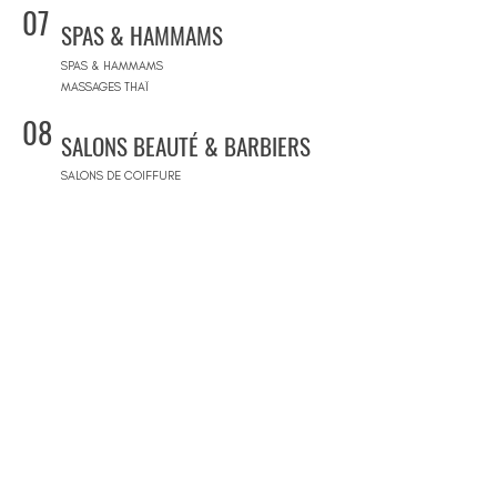
07
SPAS & HAMMAMS
SPAS & HAMMAMS
MASSAGES THAÏ
08
SALONS BEAUTÉ & BARBIERS
SALONS DE COIFFURE
BARBIERS
MAKE-UP ARTISTS
BARS À ONGLES
SALONS DE BEAUTÉ DE LUXE
09
CONCEPT STORES
CONCEPT STORES
MARQUES DE CRÉATEURS
MAGASINS DE PRODUITS COSMÉTIQUES
PRÊT-À-PORTER FEMMES
PRÊT-À-PORTER & SUR MESURE HOMME
CENTRES COMMERCIAUX