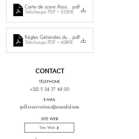
Carte de score Assoufid
.pdf
Télécharger PDF • 332KB
Régles Générales du Golf Assoufid
.pdf
Télécharger PDF • 408KB
CONTACT
TÉLEPHONE
+212 5 24 37 48 00
E-MAIL
golf.reservations@assoufid.com
SITE WEB
Site Web