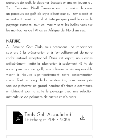
parcours de golf, le designer écossais et ancien joueur du 
Tour Européen, Niall Cameron, avait la vision de créer 
un parcours de golf de style désertique qui semblerait et 
se sentirait aussi naturel et intégré que possible dans le 
paysage existant, tout en maximisant les belles vues sur 
les montagnes de l’Atlas en Afrique du Nord au sud.
NATURE
Au Assoufid Golf Club, nous accordons une importance 
capitale à la préservation et à l’embellissement de notre 
cadre naturel exceptionnel. Dans cet esprit, nous avons 
délibérément limité la plantation à seulement 45 % de 
notre parcours de golf, une démarche écoresponsable 
visant à réduire significativement notre consommation 
d’eau. Tout au long de la construction, nous avons pris 
soin de préserver un grand nombre d’arbres autochtones, 
enrichissant par la suite le paysage avec une sélection 
méticuleuse de palmiers, de cactus et d’oliviers.
Tarifs Golf Assoufid
.pdf
Télécharger PDF • 20KB