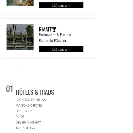
Découvrir
R'MATT🍸
Restaurant & Piscine
Route de l'Ourika
Découvrir
01
HÔTELS & RIADS
LOCATION DE VILLAS
MAISONS D'HÔTES
HÔTELS 5 *
RIADS
DÉSERT D'AGAFAY
ALL INCLUSIVE