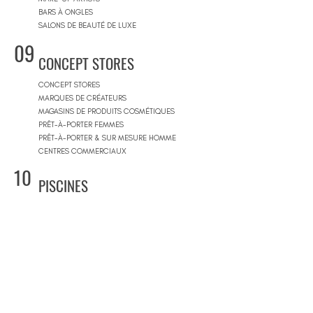
BARS À ONGLES
SALONS DE BEAUTÉ DE LUXE
09
CONCEPT STORES
CONCEPT STORES
MARQUES DE CRÉATEURS
MAGASINS DE PRODUITS COSMÉTIQUES
PRÊT-À-PORTER FEMMES
PRÊT-À-PORTER & SUR MESURE HOMME
CENTRES COMMERCIAUX
10
PISCINES
BEACH CLUBS
JOURNÉE PISCINE
11
IMMOBILIER & BTP
AGENCES IMMOBILIÈRES
ARCHITECTES
SOCIÉTÉS DE CONSTRUCTION
ARCHITECTES D'INTÉRIEUR