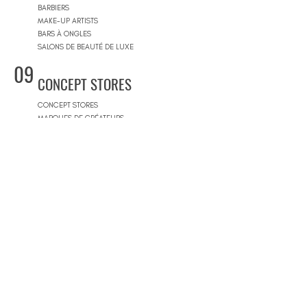
BARBIERS
MAKE-UP ARTISTS
BARS À ONGLES
SALONS DE BEAUTÉ DE LUXE
09
CONCEPT STORES
CONCEPT STORES
MARQUES DE CRÉATEURS
MAGASINS DE PRODUITS COSMÉTIQUES
PRÊT-À-PORTER FEMMES
PRÊT-À-PORTER & SUR MESURE HOMME
CENTRES COMMERCIAUX
10
PISCINES
BEACH CLUBS
JOURNÉE PISCINE
11
IMMOBILIER & BTP
AGENCES IMMOBILIÈRES
ARCHITECTES
SOCIÉTÉS DE CONSTRUCTION