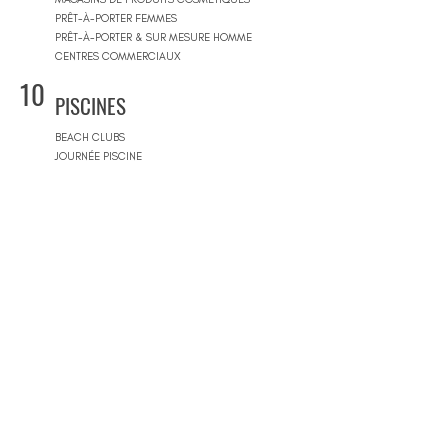
PRÊT-À-PORTER FEMMES
PRÊT-À-PORTER & SUR MESURE HOMME
CENTRES COMMERCIAUX
10
PISCINES
BEACH CLUBS
JOURNÉE PISCINE
11
IMMOBILIER & BTP
AGENCES IMMOBILIÈRES
ARCHITECTES
SOCIÉTÉS DE CONSTRUCTION
ARCHITECTES D'INTÉRIEUR
ARCHITECTES PAYSAGISTES
12
MAGASINS DE MOBILIERS
MAGASINS DE MOBILIER
BOUTIQUES DE REVÊTEMENTS
13
SPORT & BIEN-ÊTRE