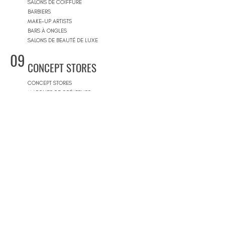
SALONS DE COIFFURE
BARBIERS
MAKE-UP ARTISTS
BARS À ONGLES
SALONS DE BEAUTÉ DE LUXE
09
CONCEPT STORES
CONCEPT STORES
MARQUES DE CRÉATEURS
MAGASINS DE PRODUITS COSMÉTIQUES
PRÊT-À-PORTER FEMMES
PRÊT-À-PORTER & SUR MESURE HOMME
CENTRES COMMERCIAUX
10
PISCINES
BEACH CLUBS
JOURNÉE PISCINE
11
IMMOBILIER & BTP
AGENCES IMMOBILIÈRES
ARCHITECTES