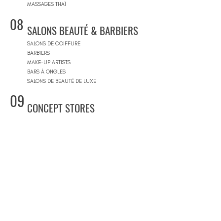
MASSAGES THAÏ
08
SALONS BEAUTÉ & BARBIERS
SALONS DE COIFFURE
BARBIERS
MAKE-UP ARTISTS
BARS À ONGLES
SALONS DE BEAUTÉ DE LUXE
09
CONCEPT STORES
CONCEPT STORES
MARQUES DE CRÉATEURS
MAGASINS DE PRODUITS COSMÉTIQUES
PRÊT-À-PORTER FEMMES
PRÊT-À-PORTER & SUR MESURE HOMME
CENTRES COMMERCIAUX
10
PISCINES
BEACH CLUBS
JOURNÉE PISCINE