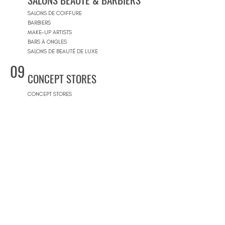
SALONS DE COIFFURE
BARBIERS
MAKE-UP ARTISTS
BARS À ONGLES
SALONS DE BEAUTÉ DE LUXE
09
CONCEPT STORES
CONCEPT STORES
MARQUES DE CRÉATEURS
MAGASINS DE PRODUITS COSMÉTIQUES
PRÊT-À-PORTER FEMMES
PRÊT-À-PORTER & SUR MESURE HOMME
CENTRES COMMERCIAUX
10
PISCINES
BEACH CLUBS
JOURNÉE PISCINE
11
IMMOBILIER & BTP
AGENCES IMMOBILIÈRES