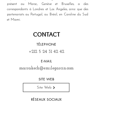
présent au Maroc, Genève et Bruxelles, a des 
correspondants à Londres et Los Angeles, ainsi que des 
partenariats au Portugal, au Brésil, en Caroline du Sud 
et Miami.
CONTACT
TÉLEPHONE
+212 5 24 31 42 42
E-MAIL
marrakech@emilegarcin.com
SITE WEB
Site Web
RÉSEAUX SOCIAUX