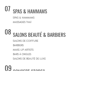
07
SPAS & HAMMAMS
SPAS & HAMMAMS
MASSAGES THAÏ
08
SALONS BEAUTÉ & BARBIERS
SALONS DE COIFFURE
BARBIERS
MAKE-UP ARTISTS
BARS À ONGLES
SALONS DE BEAUTÉ DE LUXE
09
CONCEPT STORES
CONCEPT STORES
MARQUES DE CRÉATEURS
MAGASINS DE PRODUITS COSMÉTIQUES
PRÊT-À-PORTER FEMMES
PRÊT-À-PORTER & SUR MESURE HOMME
CENTRES COMMERCIAUX