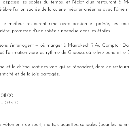
 dépasse les sables du temps, et l'éclat d'un restaurant à M
élèbre l'union sacrée de la cuisine méditerranéenne avec l'âme 
e meilleur restaurant rime avec passion et poésie, les coupl
ère, promesse d'une soirée suspendue dans les étoiles.
sons s'interrogent — où manger à Marrakech ? Au Comptoir Darn
où l’animation vibre au rythme de Gnaoua, où le live band et le DJ 
ne et la chicha sont des vers qui se répondent, dans ce restauran
enticité et de la joie partagée.
-01h00
0 – 03h00
 vêtements de sport, shorts, claquettes, sandales (pour les homm