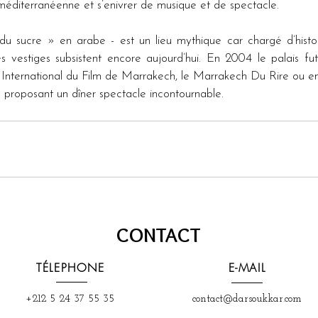
t méditerranéenne et s’enivrer de musique et de spectacle.
u sucre » en arabe - est un lieu mythique car chargé d’histoir
s vestiges subsistent encore aujourd’hui. En 2004 le palais fut 
 International du Film de Marrakech, le Marrakech Du Rire ou enco
 proposant un dîner spectacle incontournable.
CONTACT
TÉLEPHONE
E-MAIL
+212 5 24 37 55 35
contact@darsoukkar.com