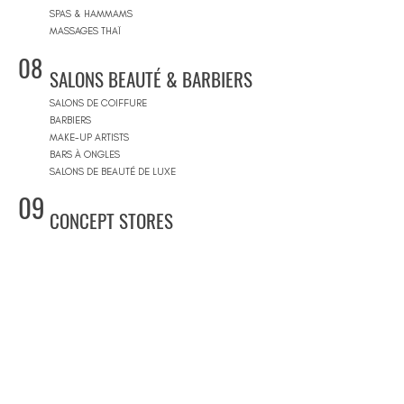
SPAS & HAMMAMS
MASSAGES THAÏ
08
SALONS BEAUTÉ & BARBIERS
SALONS DE COIFFURE
BARBIERS
MAKE-UP ARTISTS
BARS À ONGLES
SALONS DE BEAUTÉ DE LUXE
09
CONCEPT STORES
CONCEPT STORES
MARQUES DE CRÉATEURS
MAGASINS DE PRODUITS COSMÉTIQUES
PRÊT-À-PORTER FEMMES
PRÊT-À-PORTER & SUR MESURE HOMME
CENTRES COMMERCIAUX
10
PISCINES