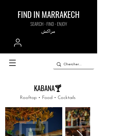
FIND IN MARRAKECH
SEARCH - FIND - ENJOY
مراكش
KABANA🍸
Rooftop • Food • Cocktails