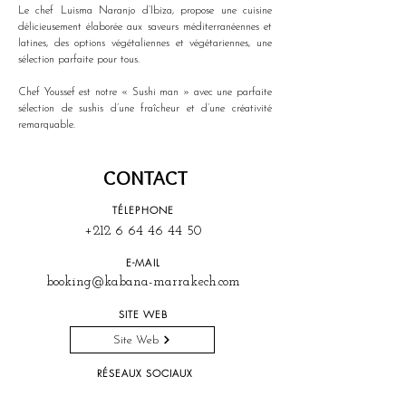
Le chef Luisma Naranjo d’Ibiza, propose une cuisine 
délicieusement élaborée aux saveurs méditerranéennes et 
latines, des options végétaliennes et végétariennes, une 
sélection parfaite pour tous.
Chef Youssef est notre « Sushi man » avec une parfaite 
sélection de sushis d’une fraîcheur et d’une créativité 
remarquable.
CONTACT
TÉLEPHONE
+212 6 64 46 44 50
E-MAIL
booking@kabana-marrakech.com
SITE WEB
Site Web
RÉSEAUX SOCIAUX