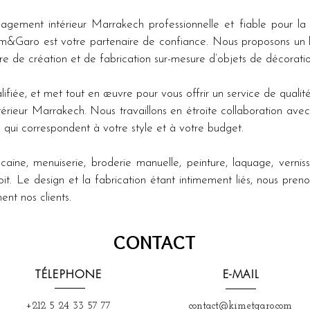
gement intérieur Marrakech professionnelle et fiable pour la 
&Garo est votre partenaire de confiance. Nous proposons un lar
e de création et de fabrication sur-mesure d’objets de décorat
fiée, et met tout en œuvre pour vous offrir un service de qualité 
rieur Marrakech. Nous travaillons en étroite collaboration ave
 qui correspondent à votre style et à votre budget.
aine, menuiserie, broderie manuelle, peinture, laquage, vernis
. Le design et la fabrication étant intimement liés, nous preno
ent nos clients.
CONTACT
TÉLEPHONE
E-MAIL
+212 5 24 33 57 77
contact@kimetgaro.com