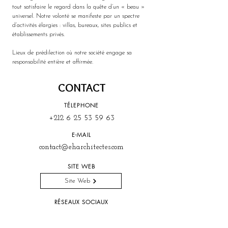
tout satisfaire le regard dans la quête d’un « beau » 
universel. Notre volonté se manifeste par un spectre 
d’activités élargies : villas, bureaux, sites publics et 
établissements privés.
Lieux de prédilection où notre société engage sa 
responsabilité entière et affirmée.
CONTACT
TÉLEPHONE
+212 6 25 53 59 63
E-MAIL
contact@eharchitectes.com
SITE WEB
Site Web
RÉSEAUX SOCIAUX