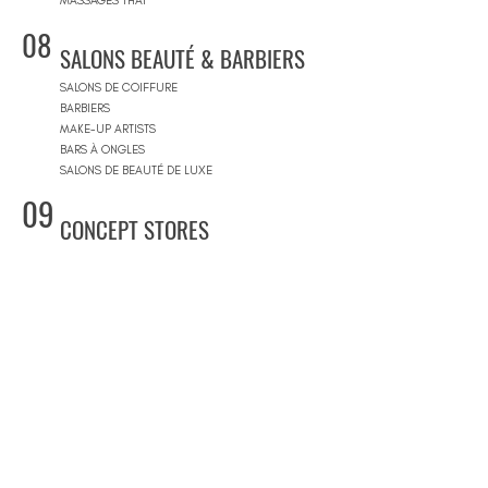
MASSAGES THAÏ
08
SALONS BEAUTÉ & BARBIERS
SALONS DE COIFFURE
BARBIERS
MAKE-UP ARTISTS
BARS À ONGLES
SALONS DE BEAUTÉ DE LUXE
09
CONCEPT STORES
CONCEPT STORES
MARQUES DE CRÉATEURS
MAGASINS DE PRODUITS COSMÉTIQUES
PRÊT-À-PORTER FEMMES
PRÊT-À-PORTER & SUR MESURE HOMME
CENTRES COMMERCIAUX
10
PISCINES
BEACH CLUBS
JOURNÉE PISCINE