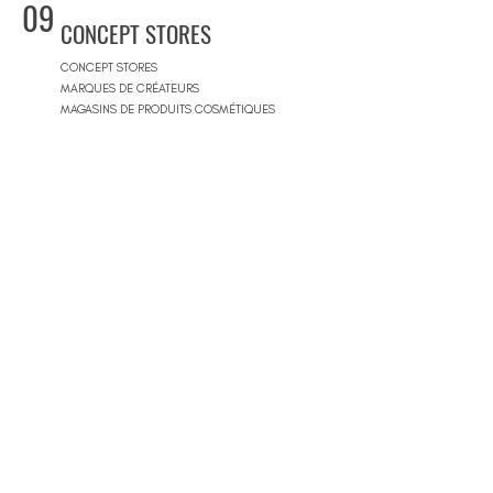
09
CONCEPT STORES
CONCEPT STORES
MARQUES DE CRÉATEURS
MAGASINS DE PRODUITS COSMÉTIQUES
PRÊT-À-PORTER FEMMES
PRÊT-À-PORTER & SUR MESURE HOMME
CENTRES COMMERCIAUX
10
PISCINES
BEACH CLUBS
JOURNÉE PISCINE
11
IMMOBILIER & BTP
AGENCES IMMOBILIÈRES
ARCHITECTES
SOCIÉTÉS DE CONSTRUCTION
ARCHITECTES D'INTÉRIEUR
ARCHITECTES PAYSAGISTES
12
MAGASINS DE MOBILIERS