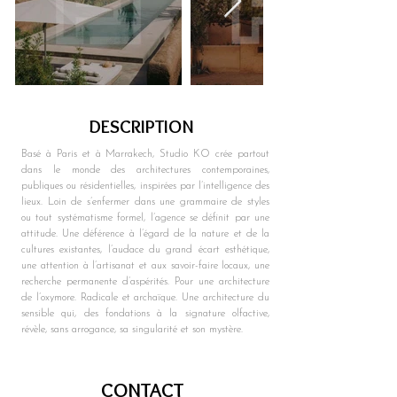
DESCRIPTION
Basé à Paris et à Marrakech, Studio KO crée partout 
dans le monde des architectures contemporaines, 
publiques ou résidentielles, inspirées par l’intelligence des 
lieux. Loin de s’enfermer dans une grammaire de styles 
ou tout systématisme formel, l’agence se définit par une 
attitude. Une déférence à l’égard de la nature et de la 
cultures existantes, l’audace du grand écart esthétique, 
une attention à l’artisanat et aux savoir-faire locaux, une 
recherche permanente d’aspérités. Pour une architecture 
de l’oxymore. Radicale et archaïque. Une architecture du 
sensible qui, des fondations à la signature olfactive, 
révèle, sans arrogance, sa singularité et son mystère.
CONTACT