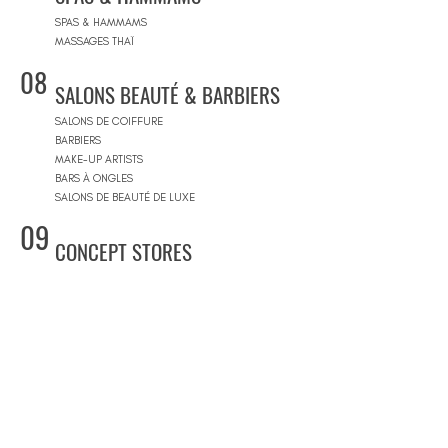
SPAS & HAMMAMS
MASSAGES THAÏ
08
SALONS BEAUTÉ & BARBIERS
SALONS DE COIFFURE
BARBIERS
MAKE-UP ARTISTS
BARS À ONGLES
SALONS DE BEAUTÉ DE LUXE
09
CONCEPT STORES
CONCEPT STORES
MARQUES DE CRÉATEURS
MAGASINS DE PRODUITS COSMÉTIQUES
PRÊT-À-PORTER FEMMES
PRÊT-À-PORTER & SUR MESURE HOMME
CENTRES COMMERCIAUX
10
PISCINES