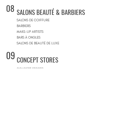
08
SALONS BEAUTÉ & BARBIERS
SALONS DE COIFFURE
BARBIERS
MAKE-UP ARTISTS
BARS À ONGLES
SALONS DE BEAUTÉ DE LUXE
09
CONCEPT STORES
CONCEPT STORES
MARQUES DE CRÉATEURS
MAGASINS DE PRODUITS COSMÉTIQUES
PRÊT-À-PORTER FEMMES
PRÊT-À-PORTER & SUR MESURE HOMME
CENTRES COMMERCIAUX
10
PISCINES
BEACH CLUBS
JOURNÉE PISCINE
11