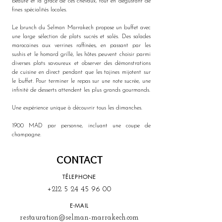
beauté et la grâce de ces chevaux, tout en dégustant de 
fines spécialités locales.  
Le brunch du Selman Marrakech propose un buffet avec 
une large sélection de plats sucrés et salés. Des salades 
marocaines aux verrines raffinées, en passant par les 
sushis et le homard grillé, les hôtes peuvent choisir parmi 
diverses plats savoureux et observer des démonstrations 
de cuisine en direct pendant que les tajines mijotent sur 
le buffet. Pour terminer le repas sur une note sucrée, une 
infinité de desserts attendent les plus grands gourmands. 
Une expérience unique à découvrir tous les dimanches.
1900 MAD par personne, incluant une coupe de 
champagne.
CONTACT
TÉLEPHONE
+212 5 24 45 96 00
E-MAIL
restauration@selman-marrakech.com