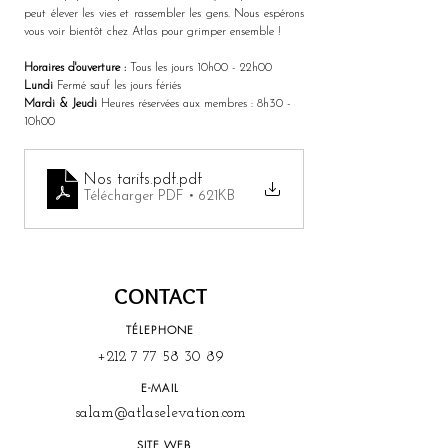
peut élever les vies et rassembler les gens. Nous espérons 
vous voir bientôt chez Atlas pour grimper ensemble !
Horaires d'ouverture :
 Tous les jours 10h00 - 22h00
Lundi
 Fermé sauf les jours fériés
Mardi & Jeudi
 Heures réservées aux membres : 8h30 - 
10h00
Nos tarifs.pdf
.pdf
Télécharger PDF • 621KB
CONTACT
TÉLEPHONE
+212 7 77 58 30 89
E-MAIL
salam@atlaselevation.com
SITE WEB