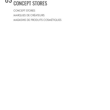
CONCEPT STORES
CONCEPT STORES
MARQUES DE CRÉATEURS
MAGASINS DE PRODUITS COSMÉTIQUES
PRÊT-À-PORTER FEMMES
PRÊT-À-PORTER & SUR MESURE HOMME
CENTRES COMMERCIAUX
10
PISCINES
BEACH CLUBS
JOURNÉE PISCINE
11
IMMOBILIER & BTP
AGENCES IMMOBILIÈRES
ARCHITECTES
SOCIÉTÉS DE CONSTRUCTION
ARCHITECTES D'INTÉRIEUR
ARCHITECTES PAYSAGISTES
12
MAGASINS DE MOBILIERS