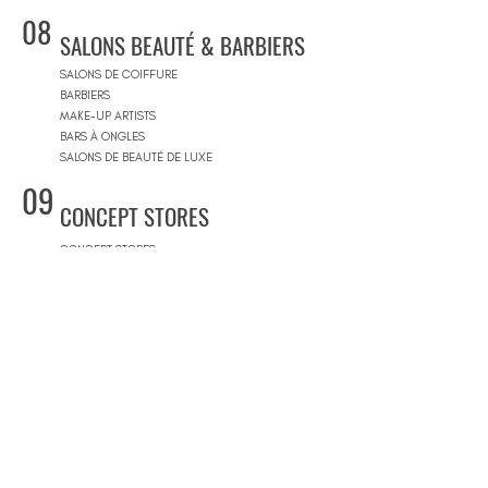
08
SALONS BEAUTÉ & BARBIERS
SALONS DE COIFFURE
BARBIERS
MAKE-UP ARTISTS
BARS À ONGLES
SALONS DE BEAUTÉ DE LUXE
09
CONCEPT STORES
CONCEPT STORES
MARQUES DE CRÉATEURS
MAGASINS DE PRODUITS COSMÉTIQUES
PRÊT-À-PORTER FEMMES
PRÊT-À-PORTER & SUR MESURE HOMME
CENTRES COMMERCIAUX
10
PISCINES
BEACH CLUBS
JOURNÉE PISCINE