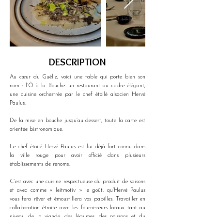
DESCRIPTION
Au cœur du Guéliz, voici une table qui porte bien son 
nom : l’Ô à la Bouche. un restaurant au cadre élégant, 
une cuisine orchestrée par le chef étoilé alsacien Hervé 
Paulus.
De la mise en bouche jusqu’au dessert, toute la carte est 
orientée bistronomique.
Le chef étoilé Hervé Paulus est lui déjà fort connu dans 
la ville rouge pour avoir officié dans plusieurs 
établissements de renoms.
C’est avec une cuisine respectueuse du produit de saisons 
et avec comme « leitmotiv » le goût, qu’Hervé Paulus 
vous fera rêver et émoustillera vos papilles. Travailler en 
collaboration étroite avec les fournisseurs locaux tant au 
niveau de la viande, des légumes, des poissons et du 