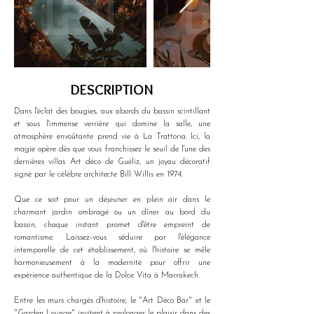
DESCRIPTION
Dans l'éclat des bougies, aux abords du bassin scintillant 
et sous l'immense verrière qui domine la salle, une 
atmosphère envoûtante prend vie à La Trattoria. Ici, la 
magie opère dès que vous franchissez le seuil de l'une des 
dernières villas Art déco de Guéliz, un joyau décoratif 
signé par le célèbre architecte Bill Willis en 1974.
Que ce soit pour un déjeuner en plein air dans le 
charmant jardin ombragé ou un dîner au bord du 
bassin, chaque instant promet d'être empreint de 
romantisme. Laissez-vous séduire par l'élégance 
intemporelle de cet établissement, où l'histoire se mêle 
harmonieusement à la modernité pour offrir une 
expérience authentique de la Dolce Vita à Marrakech.
Entre les murs chargés d'histoire, le "Art Déco Bar" et le 
"Garden Lounge" invitent à prolonger le plaisir dans des 