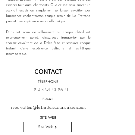
espaces tout aussi charmants. Que ce soit pour siroter un 
cocktail exquis ou simplement se laisser envoûter par 
l'ambiance enchanteresse, chaque recoin de La Trattoria 
promet une expérience sensorielle unique.
Dans cet écrin de raffinement où chaque détail est 
soigneusement pensé, laissez-vous transporter par le 
charme envoûtant de la Dolce Vita et savourez chaque 
instant d'une expérience culinaire et esthétique 
incomparable.
CONTACT
TÉLEPHONE
'+
212 5 24 43 26 41
E-MAIL
reservation@latrattoriamarrakech.com
SITE WEB
Site Web