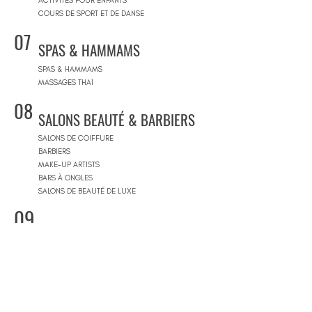
ACTIVITÉS POUR ENFANTS
COURS DE SPORT ET DE DANSE
07
SPAS & HAMMAMS
SPAS & HAMMAMS
MASSAGES THAÏ
08
SALONS BEAUTÉ & BARBIERS
SALONS DE COIFFURE
BARBIERS
MAKE-UP ARTISTS
BARS À ONGLES
SALONS DE BEAUTÉ DE LUXE
09
CONCEPT STORES
CONCEPT STORES
MARQUES DE CRÉATEURS
MAGASINS DE PRODUITS COSMÉTIQUES
PRÊT-À-PORTER FEMMES
PRÊT-À-PORTER & SUR MESURE HOMME