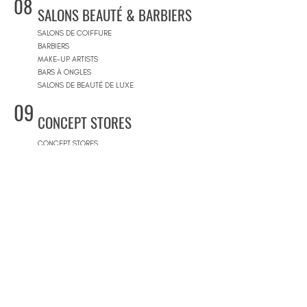
08
SALONS BEAUTÉ & BARBIERS
SALONS DE COIFFURE
BARBIERS
MAKE-UP ARTISTS
BARS À ONGLES
SALONS DE BEAUTÉ DE LUXE
09
CONCEPT STORES
CONCEPT STORES
MARQUES DE CRÉATEURS
MAGASINS DE PRODUITS COSMÉTIQUES
PRÊT-À-PORTER FEMMES
PRÊT-À-PORTER & SUR MESURE HOMME
CENTRES COMMERCIAUX
10
PISCINES
BEACH CLUBS
JOURNÉE PISCINE
11
IMMOBILIER & BTP