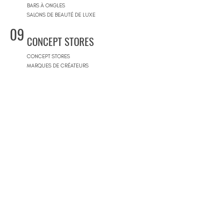
BARS À ONGLES
SALONS DE BEAUTÉ DE LUXE
09
CONCEPT STORES
CONCEPT STORES
MARQUES DE CRÉATEURS
MAGASINS DE PRODUITS COSMÉTIQUES
PRÊT-À-PORTER FEMMES
PRÊT-À-PORTER & SUR MESURE HOMME
CENTRES COMMERCIAUX
10
PISCINES
BEACH CLUBS
JOURNÉE PISCINE
11
IMMOBILIER & BTP
AGENCES IMMOBILIÈRES
ARCHITECTES
SOCIÉTÉS DE CONSTRUCTION
ARCHITECTES D'INTÉRIEUR
ARCHITECTES PAYSAGISTES