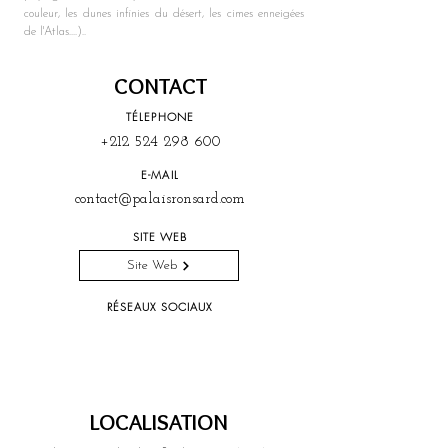
couleur, les dunes infinies du désert, les cimes enneigées 
de l'Atlas....)..
CONTACT
TÉLEPHONE
+212 524 298 600
E-MAIL
contact@palaisronsard.com
SITE WEB
Site Web
RÉSEAUX SOCIAUX
LOCALISATION