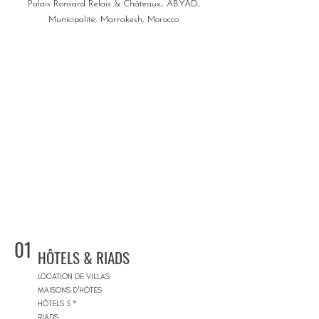
Palais Ronsard Relais & Châteaux., ABYAD,
Municipalité, Marrakesh, Morocco
01
HÔTELS & RIADS
LOCATION DE VILLAS
MAISONS D'HÔTES
HÔTELS 5 *
RIADS