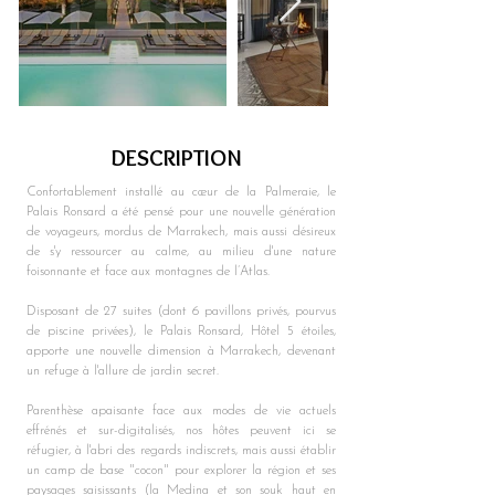
DESCRIPTION
Confortablement installé au cœur de la Palmeraie, le 
Palais Ronsard a été pensé pour une nouvelle génération 
de voyageurs, mordus de Marrakech, mais aussi désireux 
de s'y ressourcer au calme, au milieu d'une nature 
foisonnante et face aux montagnes de l’Atlas.
Disposant de 27 suites (dont 6 pavillons privés, pourvus 
de piscine privées), le Palais Ronsard, Hôtel 5 étoiles, 
apporte une nouvelle dimension à Marrakech, devenant 
un refuge à l'allure de jardin secret.
Parenthèse apaisante face aux modes de vie actuels 
effrénés et sur-digitalisés, nos hôtes peuvent ici se 
réfugier, à l'abri des regards indiscrets, mais aussi établir 
un camp de base "cocon" pour explorer la région et ses 
paysages saisissants (la Medina et son souk haut en 