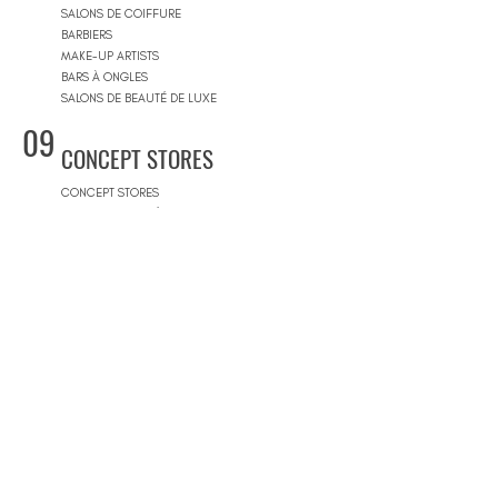
SALONS DE COIFFURE
BARBIERS
MAKE-UP ARTISTS
BARS À ONGLES
SALONS DE BEAUTÉ DE LUXE
09
CONCEPT STORES
CONCEPT STORES
MARQUES DE CRÉATEURS
MAGASINS DE PRODUITS COSMÉTIQUES
PRÊT-À-PORTER FEMMES
PRÊT-À-PORTER & SUR MESURE HOMME
CENTRES COMMERCIAUX
10
PISCINES
BEACH CLUBS
JOURNÉE PISCINE
11
IMMOBILIER & BTP
AGENCES IMMOBILIÈRES
ARCHITECTES