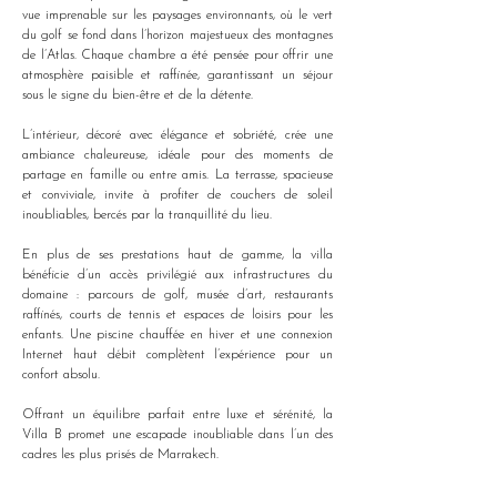
vue imprenable sur les paysages environnants, où le vert 
du golf se fond dans l’horizon majestueux des montagnes 
de l’Atlas. Chaque chambre a été pensée pour offrir une 
atmosphère paisible et raffinée, garantissant un séjour 
sous le signe du bien-être et de la détente.
L’intérieur, décoré avec élégance et sobriété, crée une 
ambiance chaleureuse, idéale pour des moments de 
partage en famille ou entre amis. La terrasse, spacieuse 
et conviviale, invite à profiter de couchers de soleil 
inoubliables, bercés par la tranquillité du lieu.
En plus de ses prestations haut de gamme, la villa 
bénéficie d’un accès privilégié aux infrastructures du 
domaine : parcours de golf, musée d’art, restaurants 
raffinés, courts de tennis et espaces de loisirs pour les 
enfants. Une piscine chauffée en hiver et une connexion 
Internet haut débit complètent l’expérience pour un 
confort absolu.
Offrant un équilibre parfait entre luxe et sérénité, la 
Villa B promet une escapade inoubliable dans l’un des 
cadres les plus prisés de Marrakech.