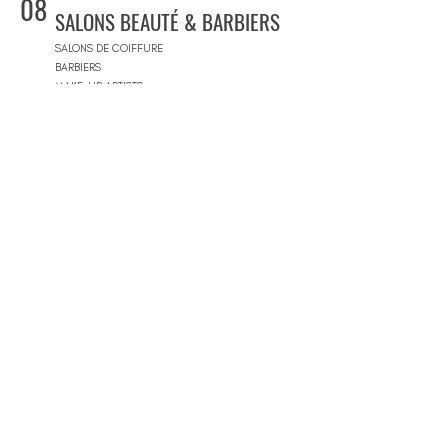
08
SALONS BEAUTÉ & BARBIERS
SALONS DE COIFFURE
BARBIERS
MAKE-UP ARTISTS
BARS À ONGLES
SALONS DE BEAUTÉ DE LUXE
09
CONCEPT STORES
CONCEPT STORES
MARQUES DE CRÉATEURS
MAGASINS DE PRODUITS COSMÉTIQUES
PRÊT-À-PORTER FEMMES
PRÊT-À-PORTER & SUR MESURE HOMME
CENTRES COMMERCIAUX
10
PISCINES
BEACH CLUBS
JOURNÉE PISCINE
11
IMMOBILIER & BTP