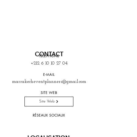
CONTACT
TÉLEPHONE
+212 6 10 10 27 04
E-MAIL
marrakecheventplanners@gmail.com
SITE WEB
Site Web
RÉSEAUX SOCIAUX