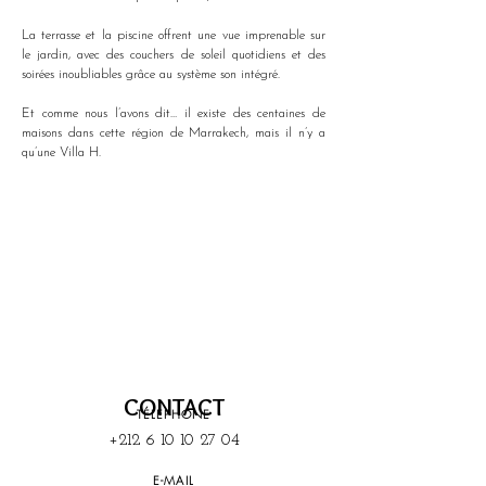
La terrasse et la piscine offrent une vue imprenable sur 
le jardin, avec des couchers de soleil quotidiens et des 
soirées inoubliables grâce au système son intégré.
Et comme nous l’avons dit… il existe des centaines de 
maisons dans cette région de Marrakech, mais il n’y a 
qu’une Villa H.
CONTACT
TÉLEPHONE
+212 6 10 10 27 04
E-MAIL