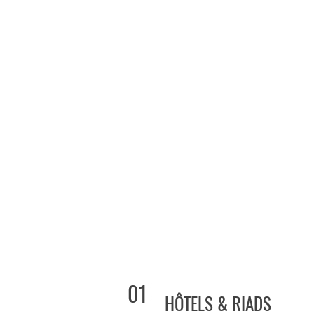
01
HÔTELS & RIADS