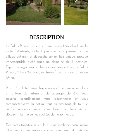
DESCRIPTION
Le Palais Paysan, situé à 25 minutes de Marrakech sur la 
route d'Amizmiz, s'atteint par une piste passant par le 
village d'Akrich et débouche sur un lieu unique, presque 
imperceptible niché dans un domaine de 7 hectares. 
Équilibré, rigoureux et fier de ses perspectives, le Palais 
Paysan, "rêve d'évasion", se dresse face aux montagnes de 
l'Atlas.
Plus qu'un hôtel, vivez l'expérience d'une immersion dans 
un univers de nature et de paysages de rêve. Vous 
pourrez complètement vous déconnecter et vous 
reconnecter avec la nature tout en profitant de tout le 
confort moderne. Venez vivre l'aventure d'une vie et 
découvrir les merveilles cachées de notre monde.
Des plats traditionnels à la cuisine moderne, notre menu 
offre une gamme variée de saveurs qui sauront ravir vos 