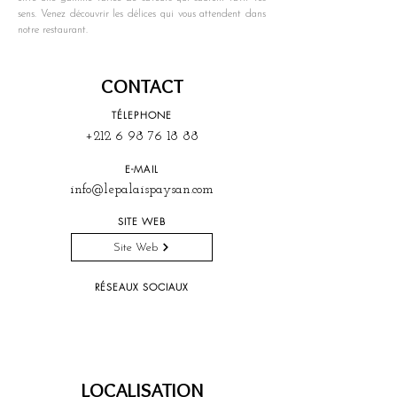
sens. Venez découvrir les délices qui vous attendent dans 
notre restaurant.
CONTACT
TÉLEPHONE
+212 6 98 76 18 88
E-MAIL
info@lepalaispaysan.com
SITE WEB
Site Web
RÉSEAUX SOCIAUX
LOCALISATION