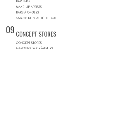
BARBIERS
MAKE-UP ARTISTS
BARS À ONGLES
SALONS DE BEAUTÉ DE LUXE
09
CONCEPT STORES
CONCEPT STORES
MARQUES DE CRÉATEURS
MAGASINS DE PRODUITS COSMÉTIQUES
PRÊT-À-PORTER FEMMES
PRÊT-À-PORTER & SUR MESURE HOMME
CENTRES COMMERCIAUX
10
PISCINES
BEACH CLUBS
JOURNÉE PISCINE
11
IMMOBILIER & BTP
AGENCES IMMOBILIÈRES
ARCHITECTES
SOCIÉTÉS DE CONSTRUCTION