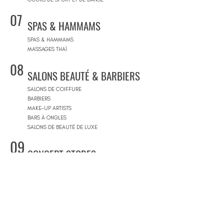
07
SPAS & HAMMAMS
SPAS & HAMMAMS
MASSAGES THAÏ
08
SALONS BEAUTÉ & BARBIERS
SALONS DE COIFFURE
BARBIERS
MAKE-UP ARTISTS
BARS À ONGLES
SALONS DE BEAUTÉ DE LUXE
09
CONCEPT STORES
CONCEPT STORES
MARQUES DE CRÉATEURS
MAGASINS DE PRODUITS COSMÉTIQUES
PRÊT-À-PORTER FEMMES
PRÊT-À-PORTER & SUR MESURE HOMME
CENTRES COMMERCIAUX