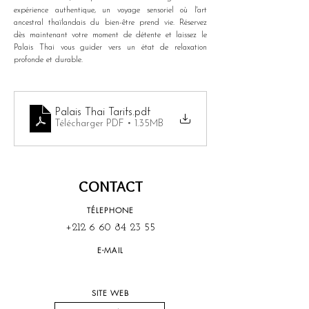
expérience authentique, un voyage sensoriel où l'art 
ancestral thaïlandais du bien-être prend vie. Réservez 
dès maintenant votre moment de détente et laissez le 
Palais Thai vous guider vers un état de relaxation 
profonde et durable.
Palais Thai Tarifs
.pdf
Télécharger PDF • 1.35MB
CONTACT
TÉLEPHONE
+212 6 60 84 23 55
E-MAIL
SITE WEB