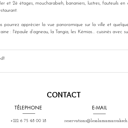
er et 2è étages, moucharabieh, bananiers, lustres, fauteuils en c
estaurant. 
us pourrez apprécier la vue panoramique sur la ville et quelques
aine : l'épaule d’agneau, la Tangia, les Kémias… cuisinés avec sub
pdf
CONTACT
TÉLEPHONE
E-MAIL
+212 6 75 48 00 18
reservations@lesalamamarrakech