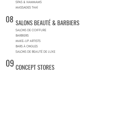
SPAS & HAMMAMS
MASSAGES THAÏ
08
SALONS BEAUTÉ & BARBIERS
SALONS DE COIFFURE
BARBIERS
MAKE-UP ARTISTS
BARS À ONGLES
SALONS DE BEAUTÉ DE LUXE
09
CONCEPT STORES
CONCEPT STORES
MARQUES DE CRÉATEURS
MAGASINS DE PRODUITS COSMÉTIQUES
PRÊT-À-PORTER FEMMES
PRÊT-À-PORTER & SUR MESURE HOMME
CENTRES COMMERCIAUX
10
PISCINES
BEACH CLUBS