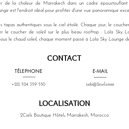
er de la chaleur de Marrakech dans un cadre époustouflant e
ounge est l'endroit idéal pour profiter d'une vue panoramique excep
 tapas authentiques sous le ciel étoilé. Chaque jour, le coucher d
r le coucher de soleil sur le plus beau rooftop : Lola Sky L
Sous le chaud soleil, chaque moment passé à Lola Sky Lounge de
CONTACT
TÉLEPHONE
E-MAIL
+212 524 359 550
info@2ciels.com
LOCALISATION
2Ciels Boutique Hôtel، Marrakesh, Morocco