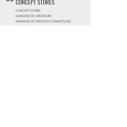
CONCEPT STORES
CONCEPT STORES
MARQUES DE CRÉATEURS
MAGASINS DE PRODUITS COSMÉTIQUES
PRÊT-À-PORTER FEMMES
PRÊT-À-PORTER & SUR MESURE HOMME
CENTRES COMMERCIAUX
10
PISCINES
BEACH CLUBS
JOURNÉE PISCINE
11
IMMOBILIER & BTP
AGENCES IMMOBILIÈRES
ARCHITECTES
SOCIÉTÉS DE CONSTRUCTION
ARCHITECTES D'INTÉRIEUR
ARCHITECTES PAYSAGISTES
12
MAGASINS DE MOBILIERS
MAGASINS DE MOBILIER