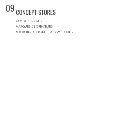
09
CONCEPT STORES
CONCEPT STORES
MARQUES DE CRÉATEURS
MAGASINS DE PRODUITS COSMÉTIQUES
PRÊT-À-PORTER FEMMES
PRÊT-À-PORTER & SUR MESURE HOMME
CENTRES COMMERCIAUX
10
PISCINES
BEACH CLUBS
JOURNÉE PISCINE
11
IMMOBILIER & BTP
AGENCES IMMOBILIÈRES
ARCHITECTES
SOCIÉTÉS DE CONSTRUCTION
ARCHITECTES D'INTÉRIEUR
ARCHITECTES PAYSAGISTES
12