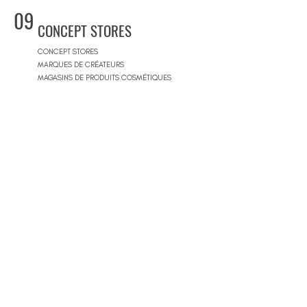
09
CONCEPT STORES
CONCEPT STORES
MARQUES DE CRÉATEURS
MAGASINS DE PRODUITS COSMÉTIQUES
PRÊT-À-PORTER FEMMES
PRÊT-À-PORTER & SUR MESURE HOMME
CENTRES COMMERCIAUX
10
PISCINES
BEACH CLUBS
JOURNÉE PISCINE
11
IMMOBILIER & BTP
AGENCES IMMOBILIÈRES
ARCHITECTES
SOCIÉTÉS DE CONSTRUCTION
ARCHITECTES D'INTÉRIEUR
ARCHITECTES PAYSAGISTES
12