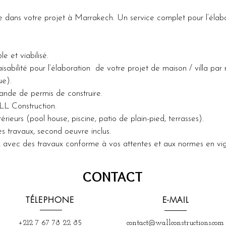
ns votre projet à Marrakech. Un service complet pour l’élabor
e et viabilisé. 
ilité pour l’élaboration  de votre projet de maison / villa par 
e). 
nde de permis de construire. 
LL Construction.
ieurs (pool house, piscine, patio de plain-pied, terrasses). 
es travaux, second oeuvre inclus. 
a, avec des travaux conforme à vos attentes et aux normes en vig
CONTACT
TÉLEPHONE
E-MAIL
+212 7 67 78 22 85
contact@wallconstructions.com