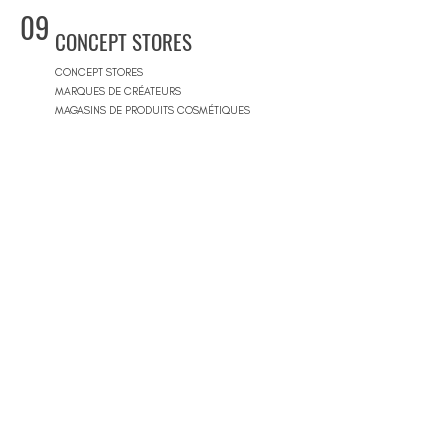
09
CONCEPT STORES
CONCEPT STORES
MARQUES DE CRÉATEURS
MAGASINS DE PRODUITS COSMÉTIQUES
PRÊT-À-PORTER FEMMES
PRÊT-À-PORTER & SUR MESURE HOMME
CENTRES COMMERCIAUX
10
PISCINES
BEACH CLUBS
JOURNÉE PISCINE
11
IMMOBILIER & BTP
AGENCES IMMOBILIÈRES
ARCHITECTES
SOCIÉTÉS DE CONSTRUCTION
ARCHITECTES D'INTÉRIEUR
ARCHITECTES PAYSAGISTES
12