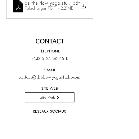
be the flow yoga studio tarifs
.pdf
Télécharger PDF • 2.21MB
CONTACT
TÉLEPHONE
+212 5 24 38 45 11
E-MAIL
contact@theflowyogastudio.com
SITE WEB
Site Web
RÉSEAUX SOCIAUX