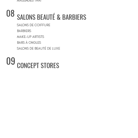
MASSAGES THAÏ
08
SALONS BEAUTÉ & BARBIERS
SALONS DE COIFFURE
BARBIERS
MAKE-UP ARTISTS
BARS À ONGLES
SALONS DE BEAUTÉ DE LUXE
09
CONCEPT STORES
CONCEPT STORES
MARQUES DE CRÉATEURS
MAGASINS DE PRODUITS COSMÉTIQUES
PRÊT-À-PORTER FEMMES
PRÊT-À-PORTER & SUR MESURE HOMME
CENTRES COMMERCIAUX
10
PISCINES
BEACH CLUBS
JOURNÉE PISCINE