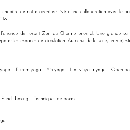
hapitre de notre aventure. Né d’une collaboration avec le pre
018. 
lliance de l’esprit Zen au Charme oriental. Une grande salle
arer les espaces de circulation. Au cœur de la salle, un majestu
oga – Bikram yoga – Yin yoga – Hot vinyasa yoga – Open body
– Punch boxing – Techniques de boxes
oga