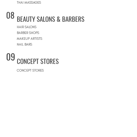
THAI MASSAGES
08
BEAUTY SALONS & BARBERS
HAIR SALONS
BARBER SHOPS
MAKEUP ARTISTS
NAIL BARS
09
CONCEPT STORES
CONCEPT STORES
DESIGNER BRANDS
NATURAL COSMETICS STORES
WOMEN'S WEAR
MEN'S WEAR
SHOPPING MALLS
10
POOLS
BEACH CLUBS
JOURNÉE PISCINE