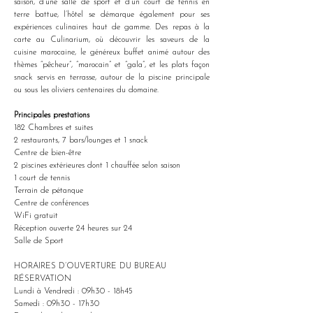
saison, d’une salle de sport et d’un court de tennis en 
terre battue, l’hôtel se démarque également pour ses 
expériences culinaires haut de gamme. Des repas à la 
carte au Culinarium, où découvrir les saveurs de la 
cuisine marocaine, le généreux buffet animé autour des 
thèmes “pêcheur”, “marocain” et “gala”, et les plats façon 
snack servis en terrasse, autour de la piscine principale 
ou sous les oliviers centenaires du domaine.
Principales prestations
182 Chambres et suites
2 restaurants, 7 bars/lounges et 1 snack
Centre de bien-être
2 piscines extérieures dont 1 chauffée selon saison
1 court de tennis
Terrain de pétanque
Centre de conférences
WiFi gratuit
Réception ouverte 24 heures sur 24
Salle de Sport
HORAIRES D’OUVERTURE DU BUREAU 
RÉSERVATION
Lundi à Vendredi : 09h30 - 18h45
Samedi : 09h30 - 17h30