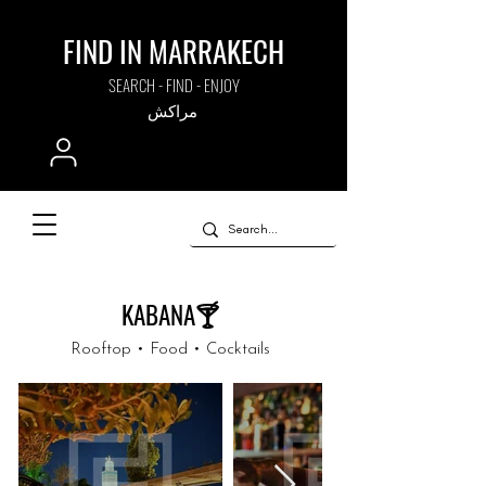
FIND IN MARRAKECH
SEARCH - FIND - ENJOY
مراكش
KABANA🍸
Rooftop • Food • Cocktails