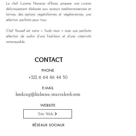
Le chef Luisma Naranjo d’Ibiza, propose une cuisine 
délicieusement élaborée aux saveurs méditerranéennes et 
latines, des options végétaliennes et végétariennes, une 
sélection parfaite pour tous.
Chef Youssef est notre « Sushi man » avec une parfaite 
sélection de sushis d’une fraîcheur et d’une créativité 
remarquable.
CONTACT
PHONE
+212 6 64 46 44 50
E-MAIL
booking@kabana-marrakech.com
WEBSITE
Site Web
RÉSEAUX SOCIAUX