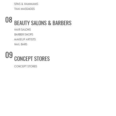
SPAS & HAMMAMS
THAI MASSAGES
08
BEAUTY SALONS & BARBERS
HAIR SALONS
BARBER SHOPS
MAKEUP ARTISTS
NAIL BARS
09
CONCEPT STORES
CONCEPT STORES
DESIGNER BRANDS
NATURAL COSMETICS STORES
WOMEN'S WEAR
MEN'S WEAR
SHOPPING MALLS
10
POOLS
BEACH CLUBS