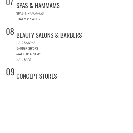
07
SPAS & HAMMAMS
SPAS & HAMMAMS
THAI MASSAGES
08
BEAUTY SALONS & BARBERS
HAIR SALONS
BARBER SHOPS
MAKEUP ARTISTS
NAIL BARS
09
CONCEPT STORES
CONCEPT STORES
DESIGNER BRANDS
NATURAL COSMETICS STORES
WOMEN'S WEAR
MEN'S WEAR
SHOPPING MALLS
10
POOLS