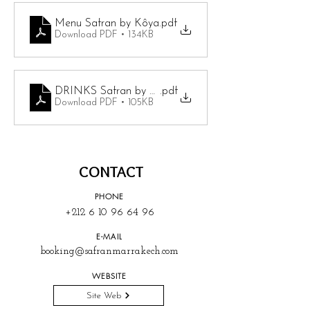
Menu Safran by Kôya
.pdf
Download PDF • 134KB
DRINKS Safran by Koya
.pdf
Download PDF • 105KB
CONTACT
PHONE
+212 6 10 96 64 96
E-MAIL
booking@safranmarrakech.com
WEBSITE
Site Web