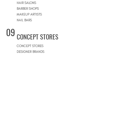
HAIR SALONS
BARBER SHOPS
MAKEUP ARTISTS
NAIL BARS
09
CONCEPT STORES
CONCEPT STORES
DESIGNER BRANDS
NATURAL COSMETICS STORES
WOMEN'S WEAR
MEN'S WEAR
SHOPPING MALLS
10
POOLS
BEACH CLUBS
JOURNÉE PISCINE
11
REAL ESTATE
ARCHITECTS
CONSTRUCTION COMPANIES
INTERIOR DESIGNERS