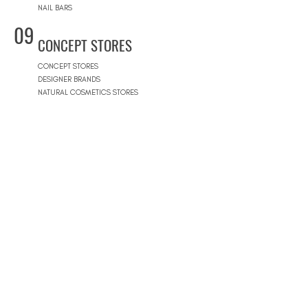
NAIL BARS
09
CONCEPT STORES
CONCEPT STORES
DESIGNER BRANDS
NATURAL COSMETICS STORES
WOMEN'S WEAR
MEN'S WEAR
SHOPPING MALLS
10
POOLS
BEACH CLUBS
JOURNÉE PISCINE
11
REAL ESTATE
ARCHITECTS
CONSTRUCTION COMPANIES
INTERIOR DESIGNERS
LANDSCAPE ARCHITECTS
REAL ESTATE AGENCIES